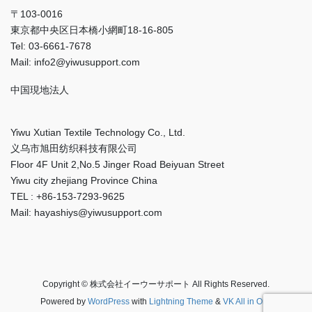
〒103-0016
東京都中央区日本橋小網町18-16-805
Tel: 03-6661-7678
Mail: info2@yiwusupport.com
中国現地法人
Yiwu Xutian Textile Technology Co., Ltd.
义乌市旭田纺织科技有限公司
Floor 4F Unit 2,No.5 Jinger Road Beiyuan Street
Yiwu city zhejiang Province China
TEL : +86-153-7293-9625
Mail: hayashiys@yiwusupport.com
Copyright © 株式会社イーウーサポート All Rights Reserved.
Powered by
WordPress
with
Lightning Theme
&
VK All in One